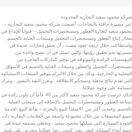
شركة محمود سعيد التجارية المحدودة
عبر مسيرة حافلة بالنجاحات، أصبحت شركة محمود سعيد التجارية –
محمود سعيد لتجارة العطور ومستحضرات التجميل – عنواناً للإبداع في
مجال إنتاج العطور ومستحضرات التجميل ومنتجات العناية بالجسم.
واستطاعت خلال أربعة عقود مضت ، أن تحقق إنجازات عديدة في
مسيرتها نحو تحقيق رؤيتها، والتي تتمثل في أن تصبح واحدة من
المؤسسات الرائدة والموثوقة في توفير الماركات الفاخرة من
مستحضرات التجميل والعطور ومنتجات العناية بالجسم في الأسواق
المحلية و الخارجية. وذلك من خلال الالتزام بتوفير المنتجات الاستثنائية
التي تقدم نتائج مذهلة وتمنحكم الانطلاقة . وتعزز الثقة بالنفس ، وتترك
ابتسامة على وجوه عملائنا.
لذلك حرصت شركة محمود سعيد لأكثر من 40 عاماُ أن تكون رائدة في
صناعة العطور ومستحضرات التجميل بالإضافة إلى منتجات العناية
بالجسم. وفتحت أكثر من 41منفذاً للبيع بالتجزئة – نقاط البيع -لخدمة
جميع المجتمعات من خلال مجموعة واسعة من العلامات التجارية ذات
الجودة الممتازة التي يمتلكها محمود سعيد ، وتحظي بسمعة جيدة في
جميع أنحاء المملكة. فنحن نقدر كسب رضا عملائنا ونحرص على تلبية